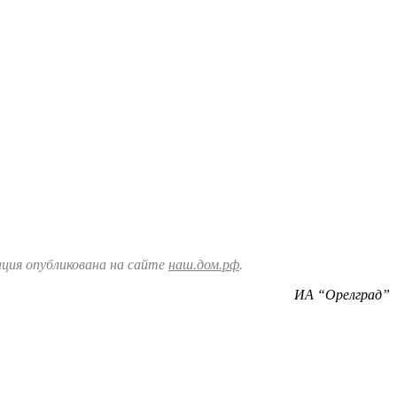
ия опубликована на сайте
наш.дом.рф
.
ИА “Орелград”