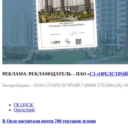
РЕКЛАМА. РЕКЛАМОДАТЕЛЬ – ПАО «
СЗ «ОРЕЛСТРОЙ
Застройщики – ООО СЗ ОРЕЛСТРОЙ-7 (ИНН 5751066124), ОО
ГК ОДСК
Орелстрой
В Орле насчитали почти 700 гектаров зелени