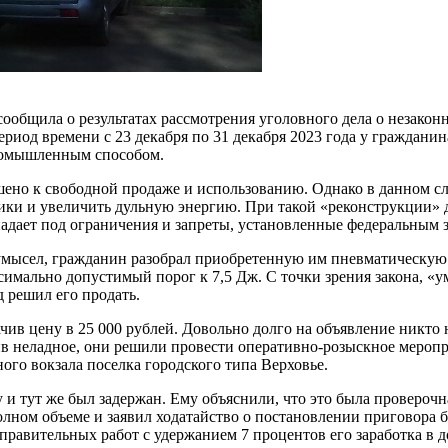
сообщила о результатах рассмотрения уголовного дела о незако
период времени с 23 декабря по 31 декабря 2023 года у граждан
ромышленным способом.
решено к свободной продаже и использованию. Однако в данном 
тики и увеличить дульную энергию. При такой «реконструкции» 
дпадает под ограничения и запреты, установленные федеральным 
мысел, гражданин разобрал приобретенную им пневматическую в
имально допустимый порог к 7,5 Дж. С точки зрения закона, «у
д решил его продать.
ачив цену в 25 000 рублей. Довольно долго на объявление никто 
 неладное, они решили провести оперативно-розыскное меропри
ого вокзала поселка городского типа Верховье.
и тут же был задержан. Ему объяснили, что это была проверочн
ом объеме и заявил ходатайство о постановлении приговора бе
справительных работ с удержанием 7 процентов его заработка в д