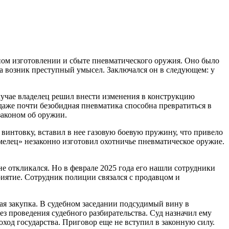
нном изготовлении и сбыте пневматического оружия. Оно было
ина возник преступный умысел. Заключался он в следующем: у
случае владелец решил внести изменения в конструкцию
даже почти безобидная пневматика способна превратиться в
законом об оружии.
интовку, вставил в нее газовую боевую пружину, что привело
мелец» незаконно изготовил охотничье пневматическое оружие.
не откликался. Но в феврале 2025 года его нашли сотрудники
ятие. Сотрудник полиции связался с продавцом и
ая закупка. В судебном заседании подсудимый вину в
з проведения судебного разбирательства. Суд назначил ему
оход государства. Приговор еще не вступил в законную силу.