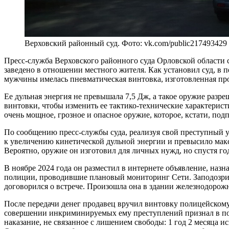
Верховский районный суд. Фото: vk.com/public217493429
Пресс-служба Верховского районного суда Орловской области 
заведено в отношении местного жителя. Как установил суд, в 
мужчины имелась пневматическая винтовка, изготовленная п
Ее дульная энергия не превышала 7,5 Дж, а такое оружие раз
винтовки, чтобы изменить ее тактико-технические характерис
очень мощное, грозное и опасное оружие, которое, кстати, по
По сообщению пресс-службы суда, реализуя свой преступный у
к увеличению кинетической дульной энергии и превысило макс
Вероятно, оружие он изготовил для личных нужд, но спустя го
В ноябре 2024 года он разместил в интернете объявление, назн
полиции, проводившие плановый мониторинг Сети. Заподозрив
договорился о встрече. Произошла она в здании железнодорожн
После передачи денег продавец вручил винтовку полицейскому 
совершении инкриминируемых ему преступлений признал в полн
наказание, не связанное с лишением свободы: 1 год 2 месяца и