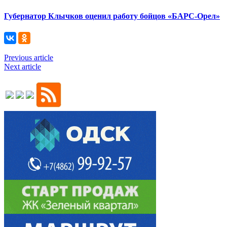
Губернатор Клычков оценил работу бойцов «БАРС-Орел»
Previous article
Next article