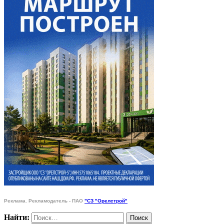
Реклама. Рекламодатель - ПАО
"СЗ "Орелстрой"
Найти: