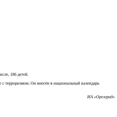
сле, 186 детей.
е с терроризмом. Он внесён в национальный календарь
ИА «Орелград»