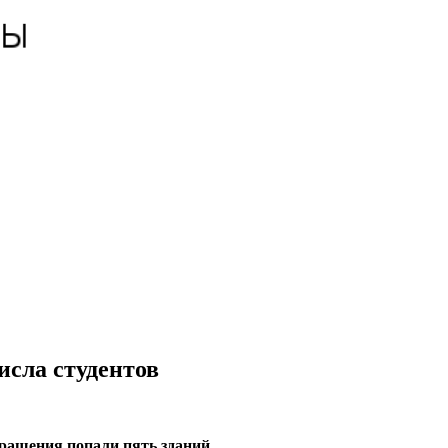
исла студентов
кращения попали пять зданий.