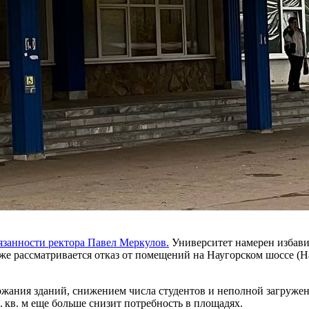
занности ректора Павел Меркулов.
Университет намерен избавит
же рассматривается отказ от помещений на Наугорском шоссе (Н
жания зданий, снижением числа студентов и неполной загруже
. кв. м еще больше снизит потребность в площадях.