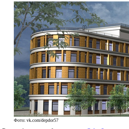
Фото: vk.com/depdor57