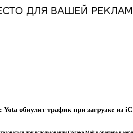
 Yota обнулит трафик при загрузке из iC
сходоваться при использовании Облака Mail в браузере и мо