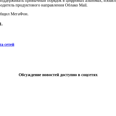
оддерживать привычный порядок в цифровых альбомах, избавляя
одитель продуктового направления Облако Mail.
ообщил МегаФон.
1.
а сетей
Обсуждение новостей доступно в соцсетях