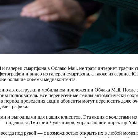
d и галереи смартфона в Облако Mail, не тратя интернет-трафик 
отографии и видео из галереи смартфона, а также из сервиса iCl
фоне большие объемы медиаконтента.
ию автозагрузки в мобильном приложении Облака Mail. После это
оны пользователя. Все перенесенные файлы автоматически сохр
 в период проведения акции абоненты могут переносить даже оч
дами трафика.
и и выгодными для наших клиентов. Эта акция с коллегами из
», — поделился Дмитрий Чудесников, управляющий директор Yota
сегда под рукой — с возможностью открыть их в любой момент и