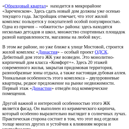
«
Образцовый квартал
» находится в микрорайоне
«Зареченском». Здесь сдать новый дом должны уже осенью
текущего года. Застройщик отмечает, что этот жилой
комплекс пользуется у покупателей особой популярностью.
Одна из причин – «обжитость» района: здесь находятся
несколько детсадов и школ, множество спортивных площадок
разной направленности, магазины на любой вкус.
В этом же районе, но уже ближе к улице Мостовой, строится
жилой комплекс «
Династия
» – особый проект
ОДСК
.
Дебютный дом этого ЖК уже возведен. Это монолитно-
кирпичный дом класса «Комфорт+». Здесь 20 этажей
современного жилья, закрытая придомовая территория,
разнообразные зоны отдыха, а также настоящая дубовая аллея.
Уникальная особенность этого комплекса – двухуровневые
квартиры, редкое предложение на рынке недвижимости.
Первый этаж «
Династии
» отведён под коммерческие
помещения.
Другой важной и интересной особенностью этого ЖК
является фасад. Он выполнен из керамического кирпича,
который особенно выразительно выглядит в солнечных лучах.
Практическая сторона состоит в том, что этот вид отделки
толще многих других и устойчив к влияниям мороза и