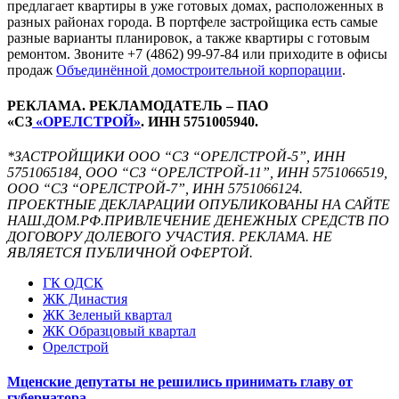
предлагает квартиры в уже готовых домах, расположенных в
разных районах города. В портфеле застройщика есть самые
разные варианты планировок, а также квартиры с готовым
ремонтом. Звоните +7 (4862) 99-97-84 или приходите в офисы
продаж
Объединённой домостроительной корпорации
.
РЕКЛАМА. РЕКЛАМОДАТЕЛЬ – ПАО
«СЗ
«ОРЕЛСТРОЙ»
. ИНН 5751005940.
*ЗАСТРОЙЩИКИ ООО “СЗ “ОРЕЛСТРОЙ-5”, ИНН
5751065184, ООО “СЗ “ОРЕЛСТРОЙ-11”, ИНН 5751066519,
ООО “СЗ “ОРЕЛСТРОЙ-7”, ИНН 5751066124.
ПРОЕКТНЫЕ ДЕКЛАРАЦИИ ОПУБЛИКОВАНЫ НА САЙТЕ
НАШ.ДОМ.РФ.ПРИВЛЕЧЕНИЕ ДЕНЕЖНЫХ СРЕДСТВ ПО
ДОГОВОРУ ДОЛЕВОГО УЧАСТИЯ. РЕКЛАМА. НЕ
ЯВЛЯЕТСЯ ПУБЛИЧНОЙ ОФЕРТОЙ.
ГК ОДСК
ЖК Династия
ЖК Зеленый квартал
ЖК Образцовый квартал
Орелстрой
Мценские депутаты не решились принимать главу от
губернатора