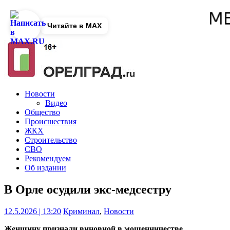
Читайте в MAX
Новости
Видео
Общество
Происшествия
ЖКХ
Строительство
СВО
Рекомендуем
Об издании
В Орле осудили экс-медсестру
12.5.2026 | 13:20
Криминал
,
Новости
Женщину признали виновной в мошенничестве.