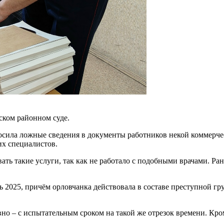
ском районном суде.
осила ложные сведения в документы работников некой коммерче
их специалистов.
ть такие услуги, так как не работало с подобными врачами. Ра
ь 2025, причём орловчанка действовала в составе преступной г
о – с испытательным сроком на такой же отрезок времени. Кром