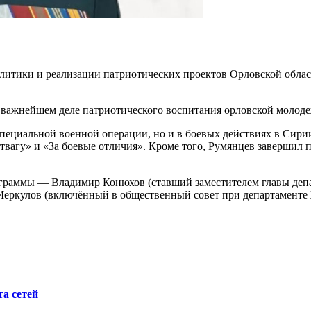
итики и реализации патриотических проектов Орловской област
 в важнейшем деле патриотического воспитания орловской молод
специальной военной операции, но и в боевых действиях в Сири
отвагу» и «За боевые отличия». Кроме того, Румянцев завершил
ограммы — Владимир Конюхов (ставший заместителем главы депа
Меркулов (включённый в общественный совет при департаменте
а сетей