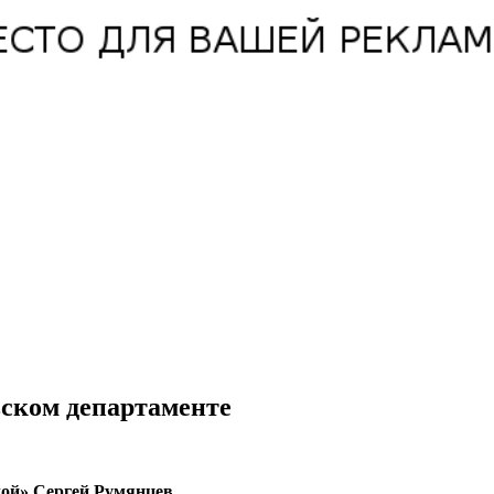
вском департаменте
ой» Сергей Румянцев.