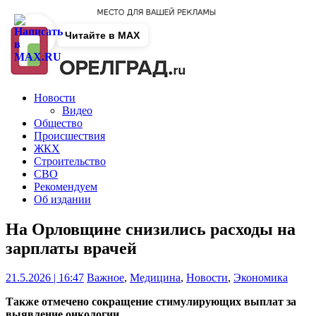
Читайте в MAX
Новости
Видео
Общество
Происшествия
ЖКХ
Строительство
СВО
Рекомендуем
Об издании
На Орловщине снизились расходы на
зарплаты врачей
21.5.2026 | 16:47
Важное
,
Медицина
,
Новости
,
Экономика
Также отмечено сокращение стимулирующих выплат за
выявление онкологии.