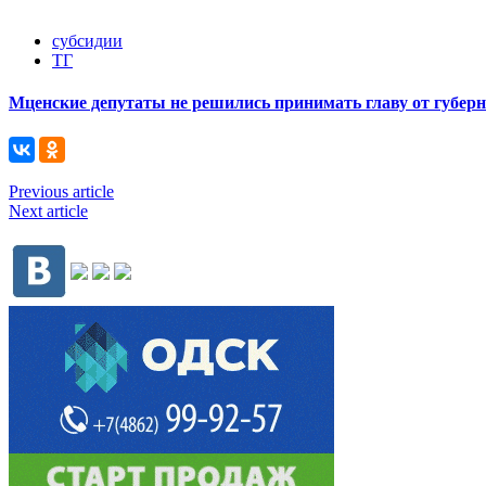
субсидии
ТГ
Мценские депутаты не решились принимать главу от губер
Previous article
Next article