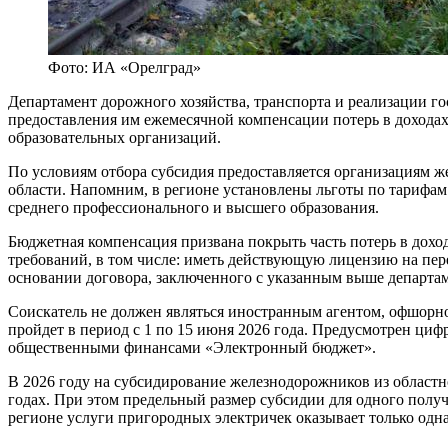
Фото: ИА «Орелград»
Департамент дорожного хозяйства, транспорта и реализации г
предоставления им ежемесячной компенсации потерь в дохода
образовательных организаций.
По условиям отбора субсидия предоставляется организациям 
области. Напомним, в регионе установлены льготы по тарифам 
среднего профессионального и высшего образования.
Бюджетная компенсация призвана покрыть часть потерь в дохо
требований, в том числе: иметь действующую лицензию на пе
основании договора, заключенного с указанным выше департа
Соискатель не должен являться иностранным агентом, офшорно
пройдет в период с 1 по 15 июня 2026 года. Предусмотрен ци
общественными финансами «Электронный бюджет».
В 2026 году на субсидирование железнодорожников из областн
годах. При этом предельный размер субсидии для одного получа
регионе услуги пригородных электричек оказывает только одн