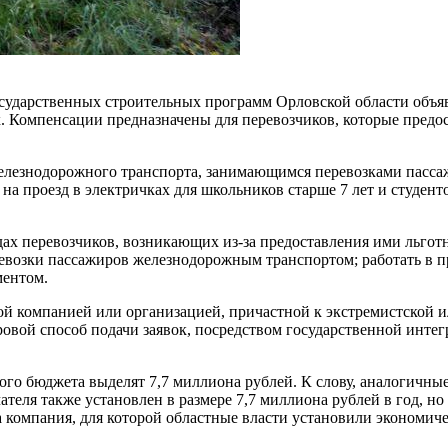
осударственных строительных программ Орловской области объя
х. Компенсации предназначены для перевозчиков, которые пред
железнодорожного транспорта, занимающимся перевозками пасс
на проезд в электричках для школьников старше 7 лет и студен
дах перевозчиков, возникающих из-за предоставления ими льгот
ревозки пассажиров железнодорожным транспортом; работать в 
ментом.
й компанией или организацией, причастной к экстремистской ил
фровой способ подачи заявок, посредством государственной ин
ого бюджета выделят 7,7 миллиона рублей. К слову, аналогичны
теля также установлен в размере 7,7 миллиона рублей в год, но
а компания, для которой областные власти установили экономич