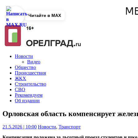
Читайте в MAX
Новости
Видео
Общество
Происшествия
ЖКХ
Строительство
СВО
Рекомендуем
Об издании
Орловская область компенсирует желе
21.5.2026 | 10:00
Новости
,
Транспорт
Компенсация положена за льготный проезд студентов и шко