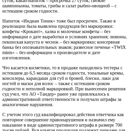
суток; какао-напиток – просрочка 27 суток; свежие
шампиньоны, томаты, грибы и салат рыбно-овощной – с
истекшим сроком годности.
Напиток «Индиан Тоник» тоже был просрочен. Также в
реализации была выявлена продукция без маркировки:
конфеты «Крокант», халва и молочные конфеты – без
информации о дате выработки и условиях хранения; лимоны,
пекинская капуста и чеснок – без маркировки; консервная
банка без опознавательных знаков; развесное печенье «TWIX
minis» – без информации о производителе и дате
изготовления.
Что касается косметики, то в продаже находились тестеры с
истекшим до 6,5 месяца сроком годности, тональные кремы,
консилеры, карандаши для губ и бровей, блески, лаки для
ногтей и маски для волос – также с истекшим сроком
годности и неполной маркировкой. При вынесении решения
суд учел, что АО «Тандер» ранее уже привлекалось к
административной ответственности и получало штрафы за
аналогичные нарушения.
С учетом этого суд квалифицировал действия ответчика как
повторное совершение правонарушения и назначил ему
наказание в виде административного штрафа в размере 700
тысяч рублей. Вся изъятая продукция подлежит передаче для