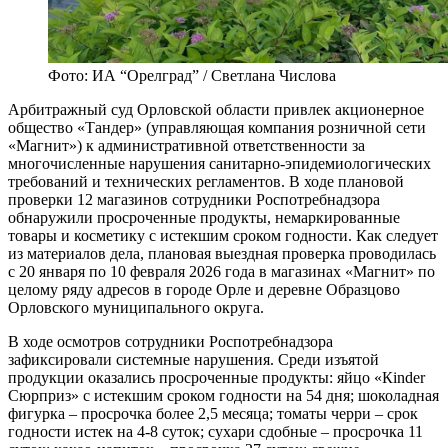
Фото: ИА “Орелград” / Светлана Числова
Арбитражный суд Орловской области привлек акционерное
общество «Тандер» (управляющая компания розничной сети
«Магнит») к административной ответственности за
многочисленные нарушения санитарно-эпидемиологических
требований и технических регламентов. В ходе плановой
проверки 12 магазинов сотрудники Роспотребнадзора
обнаружили просроченные продукты, немаркированные
товары и косметику с истекшим сроком годности. Как следует
из материалов дела, плановая выездная проверка проводилась
с 20 января по 10 февраля 2026 года в магазинах «Магнит» по
целому ряду адресов в городе Орле и деревне Образцово
Орловского муниципального округа.
В ходе осмотров сотрудники Роспотребнадзора
зафиксировали системные нарушения. Среди изъятой
продукции оказались просроченные продукты: яйцо «Кinder
Сюрприз» с истекшим сроком годности на 54 дня; шоколадная
фигурка – просрочка более 2,5 месяца; томаты черри – срок
годности истек на 4-8 суток; сухари сдобные – просрочка 11