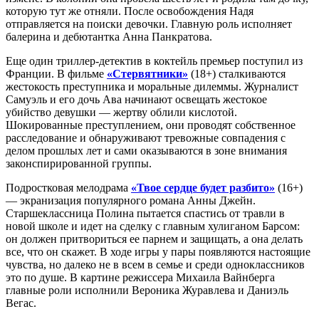
которую тут же отняли. После освобождения Надя
отправляется на поиски девочки. Главную роль исполняет
балерина и дебютантка Анна Панкратова.
Еще один триллер-детектив в коктейль премьер поступил из
Франции. В фильме
«Стервятники»
(18+) сталкиваются
жестокость преступника и моральные дилеммы. Журналист
Самуэль и его дочь Ава начинают освещать жестокое
убийство девушки — жертву облили кислотой.
Шокированные преступлением, они проводят собственное
расследование и обнаруживают тревожные совпадения с
делом прошлых лет и сами оказываются в зоне внимания
законспирированной группы.
Подростковая мелодрама
«Твое сердце будет разбито»
(16+)
— экранизация популярного романа Анны Джейн.
Старшеклассница Полина пытается спастись от травли в
новой школе и идет на сделку с главным хулиганом Барсом:
он должен притвориться ее парнем и защищать, а она делать
все, что он скажет. В ходе игры у пары появляются настоящие
чувства, но далеко не в всем в семье и среди одноклассников
это по душе. В картине режиссера Михаила Вайнберга
главные роли исполнили Вероника Журавлева и Даниэль
Вегас.