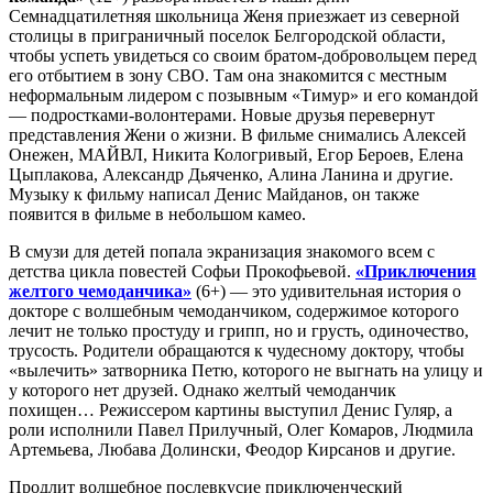
Семнадцатилетняя школьница Женя приезжает из северной
столицы в приграничный поселок Белгородской области,
чтобы успеть увидеться со своим братом-добровольцем перед
его отбытием в зону СВО. Там она знакомится с местным
неформальным лидером с позывным «Тимур» и его командой
— подростками-волонтерами. Новые друзья перевернут
представления Жени о жизни. В фильме снимались Алексей
Онежен, МАЙВЛ, Никита Кологривый, Егор Бероев, Елена
Цыплакова, Александр Дьяченко, Алина Ланина и другие.
Музыку к фильму написал Денис Майданов, он также
появится в фильме в небольшом камео.
В смузи для детей попала экранизация знакомого всем с
детства цикла повестей Софьи Прокофьевой.
«Приключения
желтого чемоданчика»
(6+) — это удивительная история о
докторе с волшебным чемоданчиком, содержимое которого
лечит не только простуду и грипп, но и грусть, одиночество,
трусость. Родители обращаются к чудесному доктору, чтобы
«вылечить» затворника Петю, которого не выгнать на улицу и
у которого нет друзей. Однако желтый чемоданчик
похищен… Режиссером картины выступил Денис Гуляр, а
роли исполнили Павел Прилучный, Олег Комаров, Людмила
Артемьева, Любава Долински, Феодор Кирсанов и другие.
Продлит волшебное послевкусие приключенческий