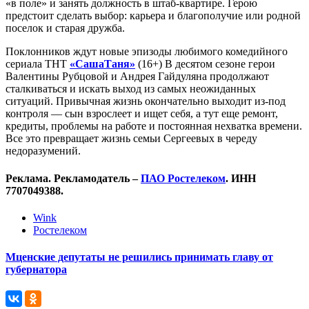
«в поле» и занять должность в штаб-квартире. Герою
предстоит сделать выбор: карьера и благополучие или родной
поселок и старая дружба.
Поклонников ждут новые эпизоды любимого комедийного
сериала ТНТ
«СашаТаня»
(16+) В десятом сезоне герои
Валентины Рубцовой и Андрея Гайдуляна продолжают
сталкиваться и искать выход из самых неожиданных
ситуаций. Привычная жизнь окончательно выходит из-под
контроля — сын взрослеет и ищет себя, а тут еще ремонт,
кредиты, проблемы на работе и постоянная нехватка времени.
Все это превращает жизнь семьи Сергеевых в череду
недоразумений.
Реклама. Рекламодатель –
ПАО Ростелеком
. ИНН
7707049388.
Wink
Ростелеком
Мценские депутаты не решились принимать главу от
губернатора