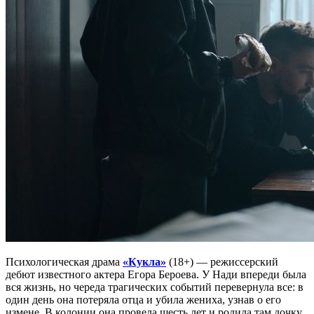
Психологическая драма
«Кукла»
(18+) — режиссерский
дебют известного актера Егора Бероева. У Нади впереди была
вся жизнь, но череда трагических событий перевернула все: в
один день она потеряла отца и убила жениха, узнав о его
измене. В колонии она провела шесть лет и родила там дочку,