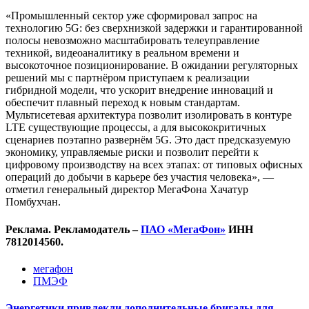
«Промышленный сектор уже сформировал запрос на
технологию 5G: без сверхнизкой задержки и гарантированной
полосы невозможно масштабировать телеуправление
техникой, видеоаналитику в реальном времени и
высокоточное позиционирование. В ожидании регуляторных
решений мы с партнёром приступаем к реализации
гибридной модели, что ускорит внедрение инноваций и
обеспечит плавный переход к новым стандартам.
Мультисетевая архитектура позволит изолировать в контуре
LTE существующие процессы, а для высококритичных
сценариев поэтапно развернём 5G. Это даст предсказуемую
экономику, управляемые риски и позволит перейти к
цифровому производству на всех этапах: от типовых офисных
операций до добычи в карьере без участия человека», —
отметил генеральный директор МегаФона Хачатур
Помбухчан.
Реклама. Рекламодатель –
ПАО «МегаФон»
ИНН
7812014560.
мегафон
ПМЭФ
Энергетики привлекли дополнительные бригады для