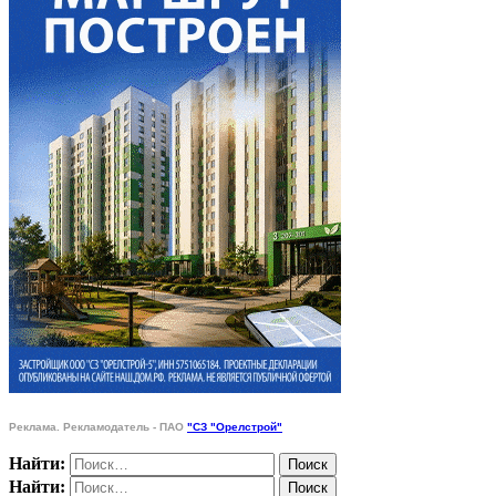
Реклама. Рекламодатель - ПАО
"СЗ "Орелстрой"
Найти:
Найти: