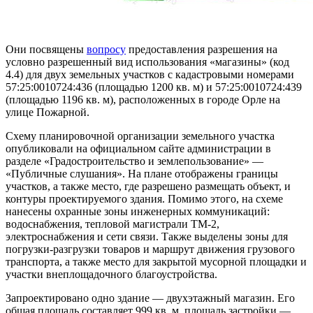
Они посвящены
вопросу
предоставления разрешения на
условно разрешенный вид использования «магазины» (код
4.4) для двух земельных участков с кадастровыми номерами
57:25:0010724:436 (площадью 1200 кв. м) и 57:25:0010724:439
(площадью 1196 кв. м), расположенных в городе Орле на
улице Пожарной.
Схему планировочной организации земельного участка
опубликовали на официальном сайте администрации в
разделе «Градостроительство и землепользование» —
«Публичные слушания». На плане отображены границы
участков, а также место, где разрешено размещать объект, и
контуры проектируемого здания. Помимо этого, на схеме
нанесены охранные зоны инженерных коммуникаций:
водоснабжения, тепловой магистрали ТМ-2,
электроснабжения и сети связи. Также выделены зоны для
погрузки-разгрузки товаров и маршрут движения грузового
транспорта, а также место для закрытой мусорной площадки и
участки внеплощадочного благоустройства.
Запроектировано одно здание — двухэтажный магазин. Его
общая площадь составляет 999 кв. м, площадь застройки —