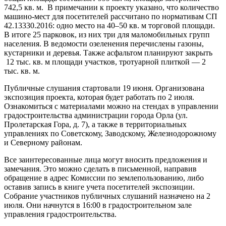
742,5 кв. м. В примечании к проекту указано, что количество
машино-мест для посетителей рассчитано по нормативам СП
42.13330.2016: одно место на 40–50 кв. м торговой площади.
В итоге 25 парковок, из них три для маломобильных групп
населения. В ведомости озеленения перечислены газоны,
кустарники и деревья. Также асфальтом планируют закрыть
12 тыс. кв. м площади участков, тротуарной плиткой — 2
тыс. кв. м.
Публичные слушания стартовали 19 июня. Организована
экспозиция проекта, которая будет работать по 2 июля.
Ознакомиться с материалами можно на стендах в управлении
градостроительства администрации города Орла (ул.
Пролетарская Гора, д. 7), а также в территориальных
управлениях по Советскому, Заводскому, Железнодорожному
и Северному районам.
Все заинтересованные лица могут вносить предложения и
замечания. Это можно сделать в письменной, направив
обращение в адрес Комиссии по землепользованию, либо
оставив запись в книге учета посетителей экспозиции.
Собрание участников публичных слушаний назначено на 2
июля. Они начнутся в 16:00 в градостроительном зале
управления градостроительства.