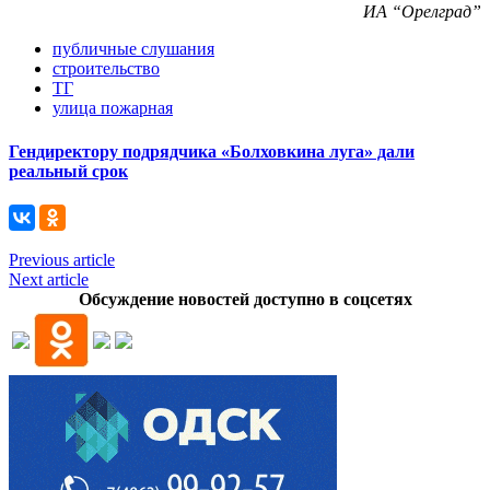
ИА “Орелград”
публичные слушания
строительство
ТГ
улица пожарная
Гендиректору подрядчика «Болховкина луга» дали
реальный срок
Previous article
Next article
Обсуждение новостей доступно в соцсетях