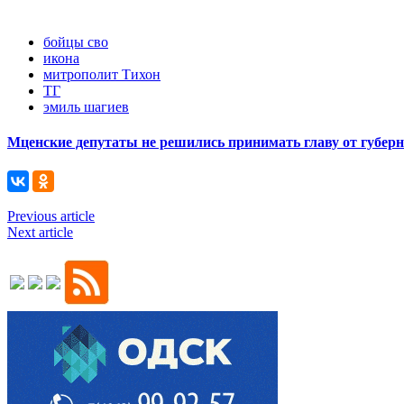
бойцы сво
икона
митрополит Тихон
ТГ
эмиль шагиев
Мценские депутаты не решились принимать главу от губер
Previous article
Next article