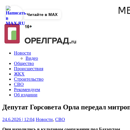
Читайте в MAX
Новости
Видео
Общество
Происшествия
ЖКХ
Строительство
СВО
Рекомендуем
Об издании
Депутат Горсовета Орла передал митро
24.6.2026 | 12:04
Новости
,
СВО
Они находились в культовом сооружении под Бахмутом.