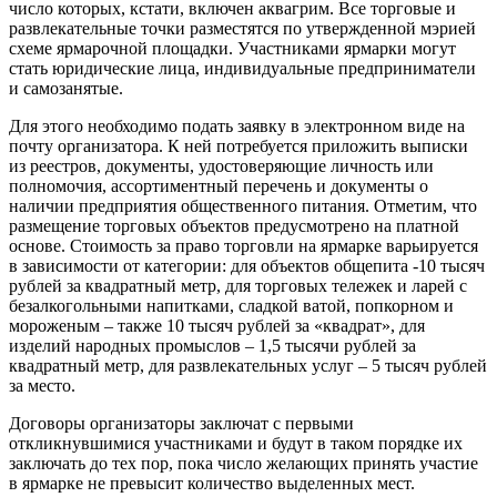
число которых, кстати, включен аквагрим. Все торговые и
развлекательные точки разместятся по утвержденной мэрией
схеме ярмарочной площадки. Участниками ярмарки могут
стать юридические лица, индивидуальные предприниматели
и самозанятые.
Для этого необходимо подать заявку в электронном виде на
почту организатора. К ней потребуется приложить выписки
из реестров, документы, удостоверяющие личность или
полномочия, ассортиментный перечень и документы о
наличии предприятия общественного питания. Отметим, что
размещение торговых объектов предусмотрено на платной
основе. Стоимость за право торговли на ярмарке варьируется
в зависимости от категории: для объектов общепита -10 тысяч
рублей за квадратный метр, для торговых тележек и ларей с
безалкогольными напитками, сладкой ватой, попкорном и
мороженым – также 10 тысяч рублей за «квадрат», для
изделий народных промыслов – 1,5 тысячи рублей за
квадратный метр, для развлекательных услуг – 5 тысяч рублей
за место.
Договоры организаторы заключат с первыми
откликнувшимися участниками и будут в таком порядке их
заключать до тех пор, пока число желающих принять участие
в ярмарке не превысит количество выделенных мест.