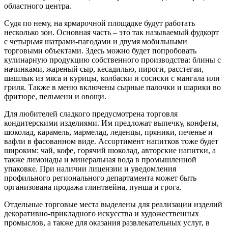
областного центра.
Судя по нему, на ярмарочной площадке будут работать
несколько зон. Основная часть – это так называемый фудкорт
с четырьмя шатрами-пагодами и двумя мобильными
торговыми объектами. Здесь можно будет попробовать
кулинарную продукцию собственного производства: блины с
начинками, жареный сыр, кесадилью, пироги, расстегаи,
шашлык из мяса и курицы, колбаски и сосиски с мангала или
гриля. Также в меню включены сырные палочки и шарики во
фритюре, пельмени и овощи.
Для любителей сладкого предусмотрена торговля
кондитерскими изделиями. Им предложат выпечку, конфеты,
шоколад, карамель, мармелад, леденцы, пряники, печенье и
вафли в фасованном виде. Ассортимент напитков тоже будет
широким: чай, кофе, горячий шоколад, авторские напитки, а
также лимонады и минеральная вода в промышленной
упаковке. При наличии лицензии и уведомления
профильного регионального департамента может быть
организована продажа глинтвейна, пунша и грога.
Отдельные торговые места выделены для реализации изделий
декоративно-прикладного искусства и художественных
промыслов, а также для оказания развлекательных услуг, в