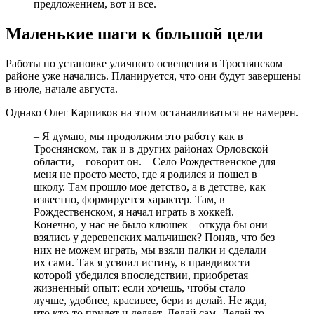
предложением, вот и все.
Маленькие шаги к большой цели
Работы по установке уличного освещения в Троснянском
районе уже начались. Планируется, что они будут завершены
в июле, начале августа.
Однако Олег Карпиков на этом останавливаться не намерен.
– Я думаю, мы продолжим это работу как в
Троснянском, так и в других районах Орловской
области, – говорит он. – Село Рождественское для
меня не просто место, где я родился и пошел в
школу. Там прошло мое детство, а в детстве, как
известно, формируется характер. Там, в
Рождественском, я начал играть в хоккей.
Конечно, у нас не было клюшек – откуда бы они
взялись у деревенских мальчишек? Поняв, что без
них не можем играть, мы взяли палки и сделали
их сами. Так я усвоил истину, в правдивости
которой убедился впоследствии, приобретая
жизненный опыт: если хочешь, чтобы стало
лучше, удобнее, красивее, бери и делай. Не жди,
что кто-то придет и делает. Делай сам. Делай то,