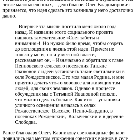
числе малонаселенных, – дело благое. Олег Владимирович
признается, что идея сделать это возникла у него достаточно
давно.
– Впервые эта мысль посетила меня около года
назад. И название этого социального проекта
нашлось замечательное «Свет заботы и
внимания»! Но нужно было время, чтобы созреть
до воплощения в жизнь этой идеи. Причем не
только у меня, но и у местной власти, –
рассказывает он. – Изначально я обратился к главе
Пенновского сельского поселения Татьяне
Глазковой с идеей установить такие светильники в
селе Рождественское. Это моя малая Родина, и мне
приятно делать что-то хорошее для живущих там
людей, для своих земляков. Однако в процессе
обсуждения мы с Татьяной Ивановной поняли,
что можно сделать больше. Как итог – установка
уличного освещения началась в селах
Рождественское, Высокое, Пенно-Бырдино, в
поселоках Рожденский, Колычевский и в деревне
Слободка.
Ранее благодаря Олегу Карпикову светодиодные фонари
появились над местом упокоения советских воинов в селе