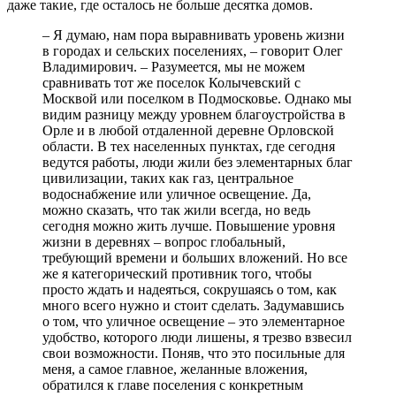
даже такие, где осталось не больше десятка домов.
– Я думаю, нам пора выравнивать уровень жизни
в городах и сельских поселениях, – говорит Олег
Владимирович. – Разумеется, мы не можем
сравнивать тот же поселок Колычевский с
Москвой или поселком в Подмосковье. Однако мы
видим разницу между уровнем благоустройства в
Орле и в любой отдаленной деревне Орловской
области. В тех населенных пунктах, где сегодня
ведутся работы, люди жили без элементарных благ
цивилизации, таких как газ, центральное
водоснабжение или уличное освещение. Да,
можно сказать, что так жили всегда, но ведь
сегодня можно жить лучше. Повышение уровня
жизни в деревнях – вопрос глобальный,
требующий времени и больших вложений. Но все
же я категорический противник того, чтобы
просто ждать и надеяться, сокрушаясь о том, как
много всего нужно и стоит сделать. Задумавшись
о том, что уличное освещение – это элементарное
удобство, которого люди лишены, я трезво взвесил
свои возможности. Поняв, что это посильные для
меня, а самое главное, желанные вложения,
обратился к главе поселения с конкретным