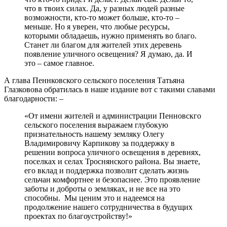
что в твоих силах. Да, у разных людей разные
возможности, кто-то может больше, кто-то –
меньше. Но я уверен, что любые ресурсы,
которыми обладаешь, нужно применять во благо.
Станет ли благом для жителей этих деревень
появление уличного освещения? Я думаю, да. И
это – самое главное.
А глава Пеннковского сельского поселения Татьяна
Глазковова обратилась в наше издание вот с такими славами
благодарности: –
«От имени жителей и администрации Пенновскго
сельского поселения выражаем глубокую
признательность нашему земляку Олегу
Владимировичу Карпикову за поддержку в
решении вопроса уличного освещения в деревнях,
поселках и селах Троснянского района. Вы знаете,
его вклад и поддержка позволит сделать жизнь
сельчан комфортнее и безопаснее. Это проявление
заботы и доброты о земляках, и не все на это
способны. Мы ценим это и надеемся на
продолжение нашего сотрудничества в будущих
проектах по благоустройству!»