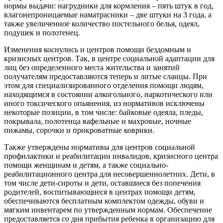
нормы выдачи: нагрудники для кормления – пять штук в год,
влагонепроницаемые наматрасники – две штуки на 3 года, а
также увеличенное количество постельного белья, одеял,
подушек и полотенец.
Изменения коснулись и центров помощи бездомным и
кризисных центров. Так, в центре социальной адаптации для
лиц без определенного места жительства и занятий
получателям предоставляются теперь и литые сланцы. При
этом для специализированного отделения помощи людям,
находящимся в состоянии алкогольного, наркотического или
иного токсического опьянения, из нормативов исключены
некоторые позиции, в том числе: байковые одеяла, пледы,
покрывала, полотенца вафельные и махровые, ночные
пижамы, сорочки и прикроватные коврики.
Также утверждены нормативы для центров социальной
профилактики и реабилитации инвалидов, кризисного центра
помощи женщинам и детям, а также социально-
реабилитационного центра для несовершеннолетних. Дети, в
том числе дети-сироты и дети, оставшиеся без попечения
родителей, воспитывающиеся в центрах помощи детям,
обеспечиваются бесплатным комплектом одежды, обуви и
мягким инвентарем по утвержденным нормам. Обеспечение
предоставляется со дня прибытия ребенка в организацию для