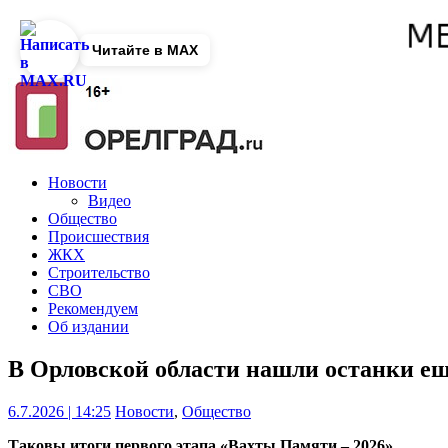
Читайте в MAX
Новости
Видео
Общество
Происшествия
ЖКХ
Строительство
СВО
Рекомендуем
Об издании
В Орловской области нашли останки ещ
6.7.2026 | 14:25
Новости
,
Общество
Таковы итоги первого этапа «Вахты Памяти – 2026».