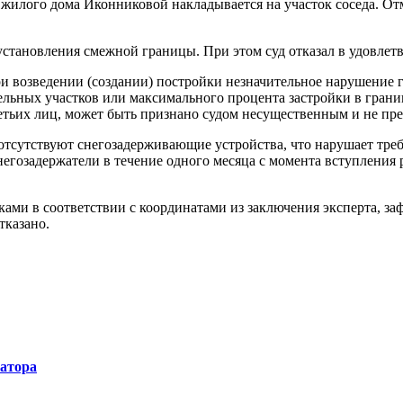
 жилого дома Иконниковой накладывается на участок соседа. Отм
становления смежной границы. При этом суд отказал в удовлетв
ри возведении (создании) постройки незначительное нарушение 
ельных участков или максимального процента застройки в границ
етьих лиц, может быть признано судом несущественным и не п
отсутствуют снегозадерживающие устройства, что нарушает треб
снегозадержатели в течение одного месяца с момента вступления
ми в соответствии с координатами из заключения эксперта, заф
тказано.
натора