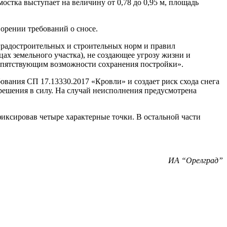
остка выступает на величину от 0,78 до 0,95 м, площадь
орении требований о сносе.
градостроительных и строительных норм и правил
ах земельного участка), не создающее угрозу жизни и
репятствующим возможности сохранения постройки».
ования СП 17.13330.2017 «Кровли» и создает риск схода снега
 решения в силу. На случай неисполнения предусмотрена
иксировав четыре характерные точки. В остальной части
ИА “Орелград”