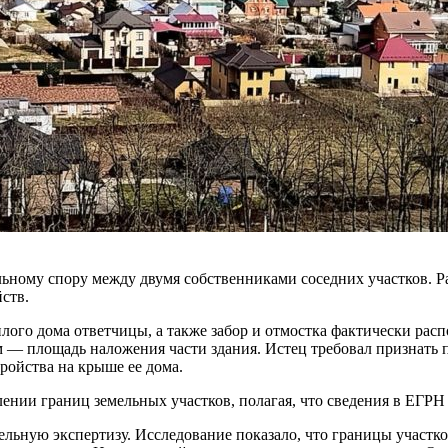
ному спору между двумя собственниками соседних участков. Ра
ств.
 жилого дома ответчицы, а также забор и отмостка фактически ра
 м — площадь наложения части здания. Истец требовал признать 
ройства на крыше ее дома.
лении границ земельных участков, полагая, что сведения в ЕГР
льную экспертизу. Исследование показало, что границы участко