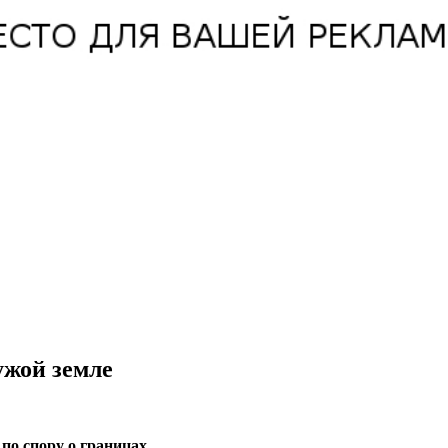
ужой земле
по спору о границах.