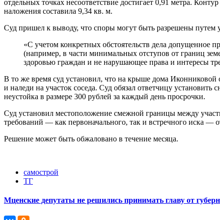
отдельных точках несоответствие достигает 0,91 метра. Контур
наложения составила 9,34 кв. м.
Суд пришел к выводу, что споры могут быть разрешены путем у
«С учетом конкретных обстоятельств дела допущенное п
(например, в части минимальных отступов от границ зем
здоровью граждан и не нарушающее права и интересы тр
В то же время суд установил, что на крыше дома Иконниковой 
и наледи на участок соседа. Суд обязал ответчицу установить 
неустойка в размере 300 рублей за каждый день просрочки.
Суд установил местоположение смежной границы между участка
требований — как первоначального, так и встречного иска — о
Решение может быть обжаловано в течение месяца.
самострой
ТГ
Мценские депутаты не решились принимать главу от губер