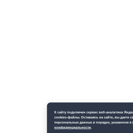
К cайту подключен сервис веб-аналитики Янд
cookies-файлы. Оставаясь на сайте, вы даете с
персональных данных в порядке, указанном в
конфиденциальности
.