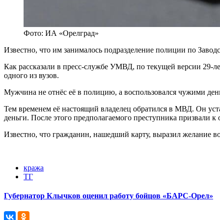
Фото: ИА «Орелград»
Известно, что им занималось подразделение полиции по Завод
Как рассказали в пресс-службе УМВД, по текущей версии 29-л
одного из вузов.
Мужчина не отнёс её в полицию, а воспользовался чужими деньг
Тем временем её настоящий владелец обратился в МВД. Он уст
деньги. После этого предполагаемого преступника призвали к о
Известно, что гражданин, нашедший карту, выразил желание 
кража
ТГ
Губернатор Клычков оценил работу бойцов «БАРС-Орел»