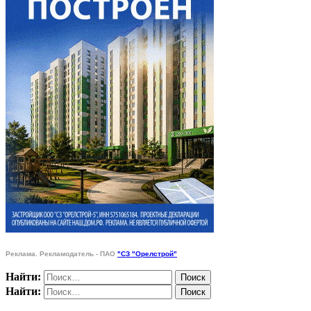
Реклама. Рекламодатель - ПАО
"СЗ "Орелстрой"
Найти:
Найти: