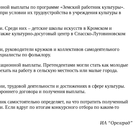
нной выплаты по программе «Земский работник культуры».
при условии их трудоустройства в учреждения культуры в
ти. Среди них – детские школы искусств в Кромском и
также культурно-досуговый центр в Спасско-Лутовиновском
ии, руководители кружков и коллективов самодеятельного
ециалисты по фольклору.
нсационной выплаты. Претендентами могли стать как молодые
хать на работу в сельскую местность или малые города.
ии, трудовой деятельности и достижениях в сфере культуры.
тороннего договора и получения выплаты.
ник самостоятельно определяет, на что потратить полученный
. Если вдруг по итогам конкурсного отбора по каким-то
ИА “Орелград”