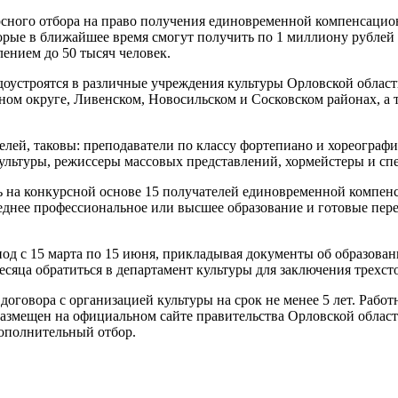
рсного отбора на право получения единовременной компенсацио
орые в ближайшее время смогут получить по 1 миллиону рублей 
ением до 50 тысяч человек.
удоустроятся в различные учреждения культуры Орловской облас
ом округе, Ливенском, Новосильском и Сосковском районах, а 
елей, таковы: преподаватели по классу фортепиано и хореограф
ультуры, режиссеры массовых представлений, хормейстеры и сп
ть на конкурсной основе 15 получателей единовременной компе
днее профессиональное или высшее образование и готовые перее
иод с 15 марта по 15 июня, прикладывая документы об образован
есяца обратиться в департамент культуры для заключения трехс
договора с организацией культуры на срок не менее 5 лет. Работ
азмещен на официальном сайте правительства Орловской области
дополнительный отбор.