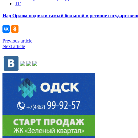
ТГ
Над Орлом подняли самый большой в регионе государствен
Previous article
Next article