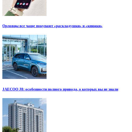
Орловцы все чаще покупают «раскладушки» и «книжки»
JAECOO J8: особенности полного привода, о которых вы не знали