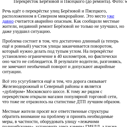
Перекрёсток Берёзовой и Пясецкого (до ремонта). Фото: 
Речь идёт о перекрёстке улиц Берёзовой и Пясецкого,
расположенном в Северном микрорайоне. Это место
уже
давно
считается аварийно опасным. Как сообщили местные
жители, недавний ремонт Берёзовой не только не улучшил, но
даже ухудшил ситуацию.
Проблема состоит в том, что достаточно длинный (а теперь
ещё и ровный) участок улицы заканчивается поворотом,
который нужно делать под тупым углом. На перекрёстке
установлено ограничение в 40 километров, но фактически
оно часто не соблюдается. В результате водители, разгоняясь,
не замечают необычный поворот и допускают аварийные
ситуации.
Всё это усугубляется ещё и тем, что дорога связывает
Железнодорожный и Северный районы и является
«дублёром» Московского шоссе. К тому же рядом с
перекрёстком открыли магазин популярной торговой сети,
что тоже не отразилось на статистике ДТП лучшим образом.
Местные жители просят все ответственные структуры
обратить внимание на проблему и принять необходимые
меры, в частности, оборудовать улицу «лежачими
полицейскими», установить здесь камеры ГИБДД, а также