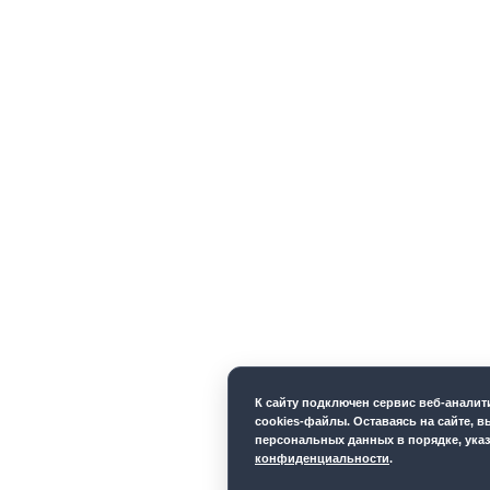
К cайту подключен сервис веб-анали
cookies-файлы. Оставаясь на сайте, в
персональных данных в порядке, ука
конфиденциальности
.