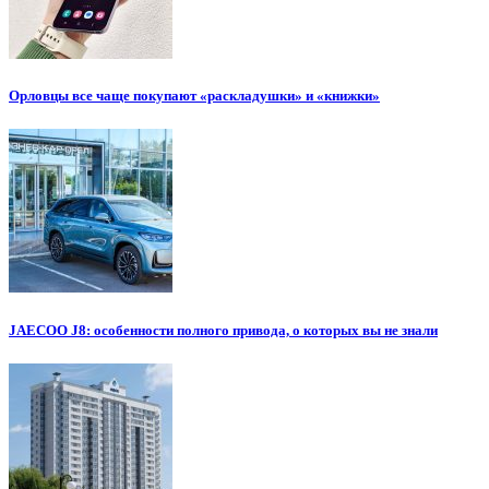
Орловцы все чаще покупают «раскладушки» и «книжки»
JAECOO J8: особенности полного привода, о которых вы не знали