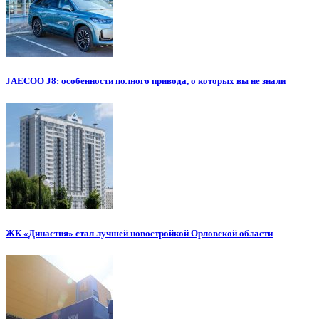
JAECOO J8: особенности полного привода, о которых вы не знали
ЖК «Династия» стал лучшей новостройкой Орловской области