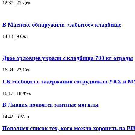
12:37 | 25 Дек
В Мценске обнаружили «забытое» кладбище
14:13 | 9 Окт
Двое орловцев украли с кладбища 700 кг ограды
16:34 | 22 Сен
СК сообщил о задержании сотрудников УКХ и 
16:17 | 18 Фев
В Ливнах появятся элитные могилы
14:42 | 6 Мар
Пополнен список тех, кого можно хоронить на 