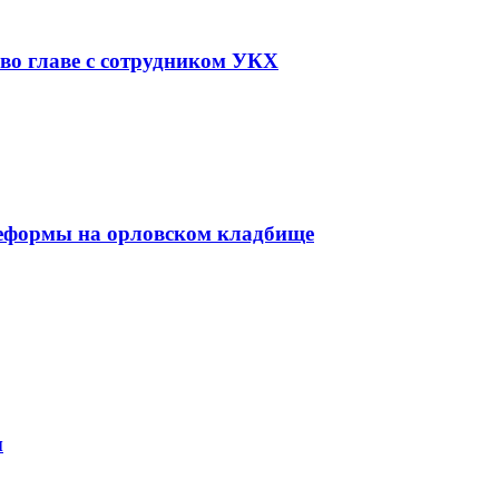
во главе с сотрудником УКХ
реформы на орловском кладбище
ы