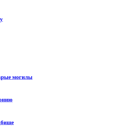
ну
тарые могилы
лонию
дбище