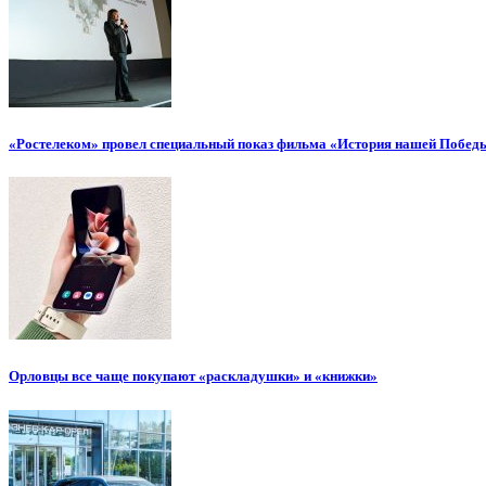
«Ростелеком» провел специальный показ фильма «История нашей Побед
Орловцы все чаще покупают «раскладушки» и «книжки»