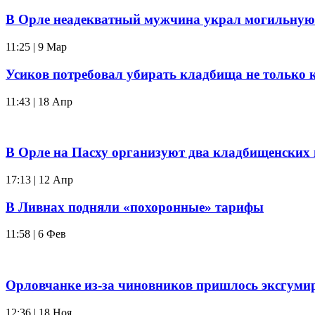
В Орле неадекватный мужчина украл могильную
11:25 | 9 Мар
Усиков потребовал убирать кладбища не только 
11:43 | 18 Апр
В Орле на Пасху организуют два кладбищенских
17:13 | 12 Апр
В Ливнах подняли «похоронные» тарифы
11:58 | 6 Фев
Орловчанке из-за чиновников пришлось эксгуми
12:36 | 18 Ноя