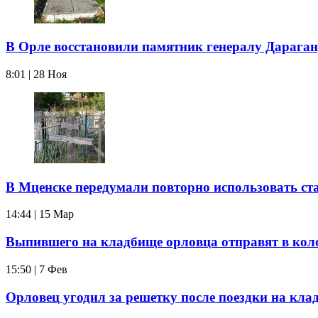
В Орле восстановили памятник генералу Дарага
8:01 | 28 Ноя
В Мценске передумали повторно использовать с
14:44 | 15 Мар
Выпившего на кладбище орловца отправят в ко
15:50 | 7 Фев
Орловец угодил за решетку после поездки на кла