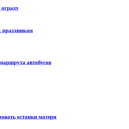
 ограду
к праздникам
 маршрута автобусов
ровать останки матери