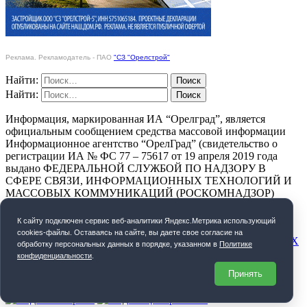
Реклама. Рекламодатель - ПАО
"СЗ "Орелстрой"
Найти:
Найти:
Информация, маркированная ИА “Орелград”, является
официальным сообщением средства массовой информации
Информационное агентство “ОрелГрад” (свидетельство о
регистрации ИА № ФС 77 – 75617 от 19 апреля 2019 года
выдано ФЕДЕРАЛЬНОЙ СЛУЖБОЙ ПО НАДЗОРУ В
СФЕРЕ СВЯЗИ, ИНФОРМАЦИОННЫХ ТЕХНОЛОГИЙ И
МАССОВЫХ КОММУНИКАЦИЙ (РОСКОМНАДЗОР)
ПОЛИТИКА КОНФИДЕНЦИАЛЬНОСТИ
К cайту подключен сервис веб-аналитики Яндекс.Метрика использующий
cookies-файлы. Оставаясь на сайте, вы даете свое согласие на
СОГЛАСИЕ НА ОБРАБОТКУ ПЕРСОНАЛЬНЫХ ДАННЫХ
обработку персональных данных в порядке, указанном в
Политике
конфиденциальности
.
Орелград. 2026 год
Принять