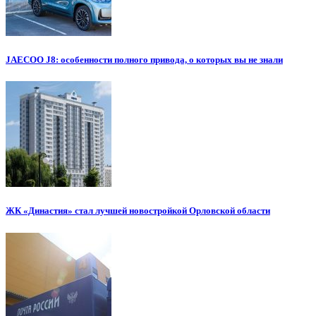
JAECOO J8: особенности полного привода, о которых вы не знали
ЖК «Династия» стал лучшей новостройкой Орловской области