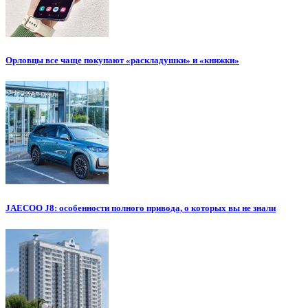
Орловцы все чаще покупают «раскладушки» и «книжки»
JAECOO J8: особенности полного привода, о которых вы не знали