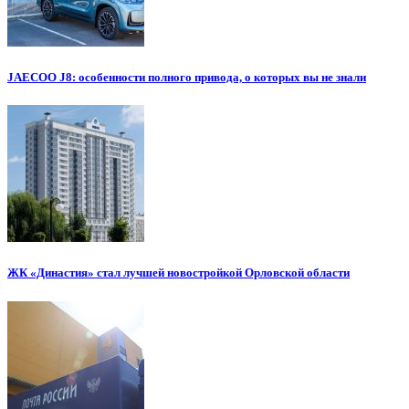
JAECOO J8: особенности полного привода, о которых вы не знали
ЖК «Династия» стал лучшей новостройкой Орловской области