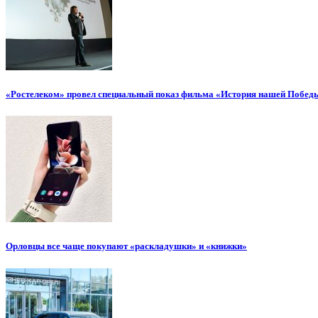
«Ростелеком» провел специальный показ фильма «История нашей Побед
Орловцы все чаще покупают «раскладушки» и «книжки»