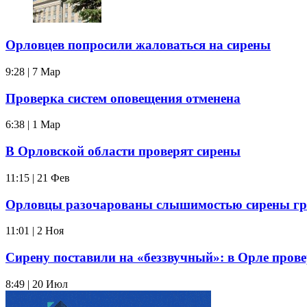
Орловцев попросили жаловаться на сирены
9:28 | 7 Мар
Проверка систем оповещения отменена
6:38 | 1 Мар
В Орловской области проверят сирены
11:15 | 21 Фев
Орловцы разочарованы слышимостью сирены гр
11:01 | 2 Ноя
Сирену поставили на «беззвучный»: в Орле прове
8:49 | 20 Июл