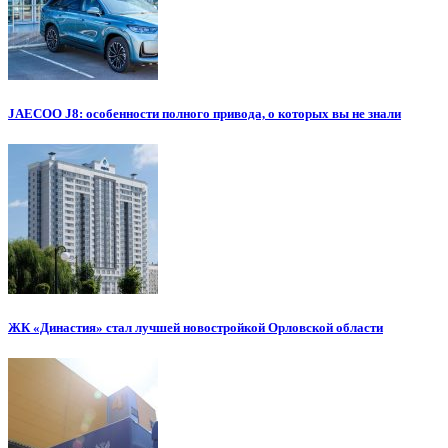
JAECOO J8: особенности полного привода, о которых вы не знали
ЖК «Династия» стал лучшей новостройкой Орловской области