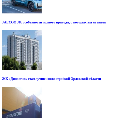
JAECOO J8: особенности полного привода, о которых вы не знали
ЖК «Династия» стал лучшей новостройкой Орловской области