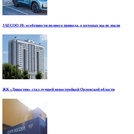
JAECOO J8: особенности полного привода, о которых вы не знали
ЖК «Династия» стал лучшей новостройкой Орловской области