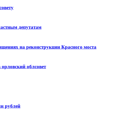
совету
ластным депутатам
ищениях на реконструкции Красного моста
 орловский облсовет
лн рублей