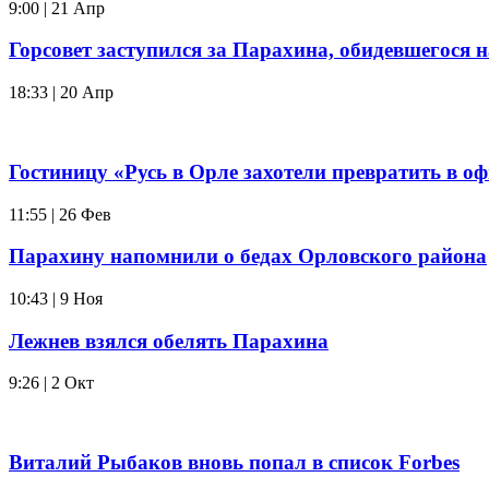
9:00 | 21 Апр
Горсовет заступился за Парахина, обидевшегося 
18:33 | 20 Апр
Гостиницу «Русь в Орле захотели превратить в о
11:55 | 26 Фев
Парахину напомнили о бедах Орловского района
10:43 | 9 Ноя
Лежнев взялся обелять Парахина
9:26 | 2 Окт
Виталий Рыбаков вновь попал в список Forbes