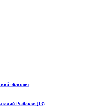
ский облсовет
талий Рыбаков (13)