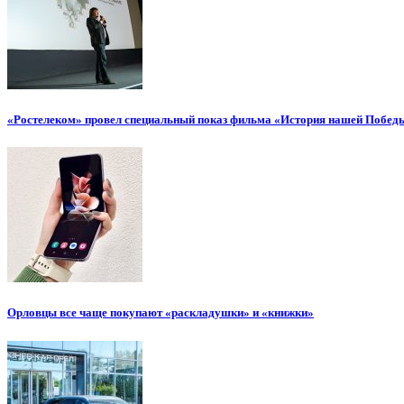
«Ростелеком» провел специальный показ фильма «История нашей Побед
Орловцы все чаще покупают «раскладушки» и «книжки»