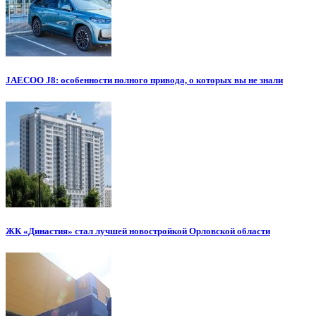
JAECOO J8: особенности полного привода, о которых вы не знали
ЖК «Династия» стал лучшей новостройкой Орловской области