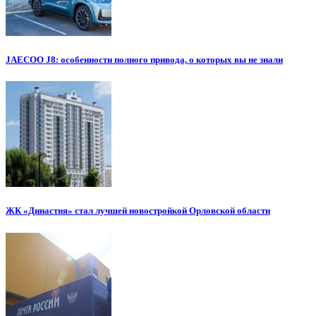
JAECOO J8: особенности полного привода, о которых вы не знали
ЖК «Династия» стал лучшей новостройкой Орловской области