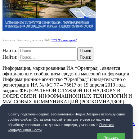
Реклама. Рекламодатель - ПАО
"СЗ "Орелстрой"
Найти:
Найти:
Информация, маркированная ИА “Орелград”, является
официальным сообщением средства массовой информации
Информационное агентство “ОрелГрад” (свидетельство о
регистрации ИА № ФС 77 – 75617 от 19 апреля 2019 года
выдано ФЕДЕРАЛЬНОЙ СЛУЖБОЙ ПО НАДЗОРУ В
СФЕРЕ СВЯЗИ, ИНФОРМАЦИОННЫХ ТЕХНОЛОГИЙ И
МАССОВЫХ КОММУНИКАЦИЙ (РОСКОМНАДЗОР)
ПОЛИТИКА КОНФИДЕНЦИАЛЬНОСТИ
К cайту подключен сервис веб-аналитики Яндекс.Метрика использующий
cookies-файлы. Оставаясь на сайте, вы даете свое согласие на
СОГЛАСИЕ НА ОБРАБОТКУ ПЕРСОНАЛЬНЫХ ДАННЫХ
обработку персональных данных в порядке, указанном в
Политике
конфиденциальности
.
Орелград. 2026 год
Принять