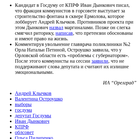
Кандидат в Госдуму от КПРФ Иван Дынкович писал,
что фракция коммунистов в горсовете выступает за
строительство фонтана в сквере Ермолова, которое
лоббирует Андрей Клычков. Противников проекта при
этом Дынкович
назвал
маргиналами. Позже он слегка
смягчил риторику,
написав
, что претензии обоснованы
и имеют право на жизнь.
Комментируя увольнение главврача поликлиники №2
Орла Натальи Петиной, Остроушко заявила, что у
Орловской области есть «проблемы с губернатором».
После этого коммунисты на сессии
заявили
, что не
поддерживают слова депутата и считают их излишне
эмоциональными.
ИА “Орелград”
Андрей Клычков
Валентина Остроушко
выборы
госдума
депутат Госдумы
Иван Дынкович
КПРФ
облсовет
Ольга Пилипенко