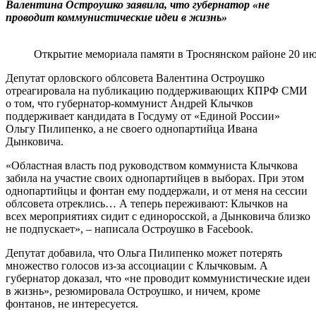
Валентина Остроушко заявила, что губернатор «не
проводит коммунистические идеи в жизнь»
Открытие мемориала памяти в Троснянском районе 20 и
Депутат орловского облсовета Валентина Остроушко
отреагировала на публикацию поддерживающих КПРФ СМИ
о том, что губернатор-коммунист Андрей Клычков
поддерживает кандидата в Госдуму от «Единой России»
Ольгу Пилипенко, а не своего однопартийца Ивана
Дынковича.
«Областная власть под руководством коммуниста Клычкова
забила на участие своих однопартийцев в выборах. При этом
однопартийцы и фонтан ему поддержали, и от меня на сессии
облсовета отреклись… А теперь переживают: Клычков на
всех мероприятиях сидит с единоросской, а Дынковича близко
не подпускает», – написала Остроушко в Facebook.
Депутат добавила, что Ольга Пилипенко может потерять
множество голосов из-за ассоциации с Клычковым. А
губернатор доказал, что «не проводит коммунистические идеи
в жизнь», резюмировала Остроушко, и ничем, кроме
фонтанов, не интересуется.