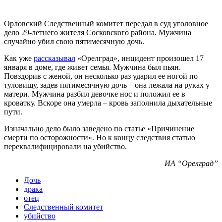
Орловский Следственный комитет передал в суд уголовное
дело 29-летнего жителя Сосковского района. Мужчина
случайно убил свою пятимесячную дочь.
Как уже
рассказывал
«Орелград», инцидент произошел 17
января в доме, где живет семья. Мужчина был пьян.
Повздорив с женой, он несколько раз ударил ее ногой по
туловищу, задев пятимесячную дочь – она лежала на руках у
матери. Мужчина разбил девочке нос и положил ее в
кроватку. Вскоре она умерла – кровь заполнила дыхательные
пути.
Изначально дело было заведено по статье «Причинение
смерти по осторожности». Но к концу следствия статью
переквалифицировали на убийство.
ИА “Орелград”
Дочь
драка
отец
Следственный комитет
убийство