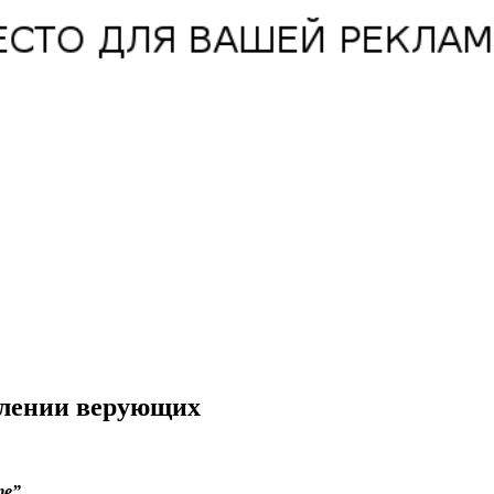
рблении верующих
те”