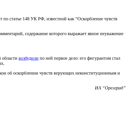
т по статье 148 УК РФ, известной как “Оскорбление чувств
комментарий, содержание которого выражает явное неуважение
й области
возбудили
по ней первое дело: его фигурантом стал
ых.
кон об оскорблении чувств верующих неконституционным и
ИА “Орелград”