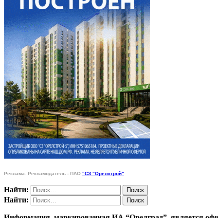
Реклама. Рекламодатель - ПАО
"СЗ "Орелстрой"
Найти:
Найти:
Информация, маркированная ИА “Орелград”, является офи