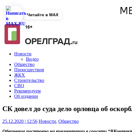
Читайте в MAX
Новости
Видео
Общество
Происшествия
ЖКХ
Строительство
СВО
Рекомендуем
Об издании
СК довел до суда дело орловца об оско
25.12.2020 | 12:56
Новости
,
Общество
Обвинение построено на комментарии в соцсети “ВКонтак