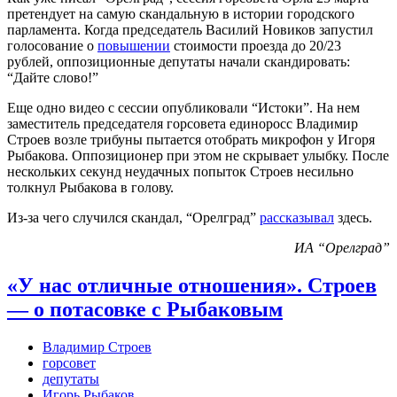
претендует на самую скандальную в истории городского
парламента. Когда председатель Василий Новиков запустил
голосование о
повышении
стоимости проезда до 20/23
рублей, оппозиционные депутаты начали скандировать:
“Дайте слово!”
Еще одно видео с сессии опубликовали “Истоки”. На нем
заместитель председателя горсовета единоросс Владимир
Строев возле трибуны пытается отобрать микрофон у Игоря
Рыбакова. Оппозиционер при этом не скрывает улыбку. После
нескольких секунд неудачных попыток Строев несильно
толкнул Рыбакова в голову.
Из-за чего случился скандал, “Орелград”
рассказывал
здесь.
ИА “Орелград”
«У нас отличные отношения». Строев
— о потасовке с Рыбаковым
Владимир Строев
горсовет
депутаты
Игорь Рыбаков