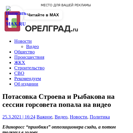
Читайте в MAX
Новости
Видео
Общество
Происшествия
ЖКХ
Строительство
СВО
Рекомендуем
Об издании
Потасовка Строева и Рыбакова на
сессии горсовета попала на видео
25.3.2021 | 16:24
Важное
,
Видео
,
Новости
,
Политика
Единоросс “приобнял” оппозиционера сзади, а потом
толкнул в голову