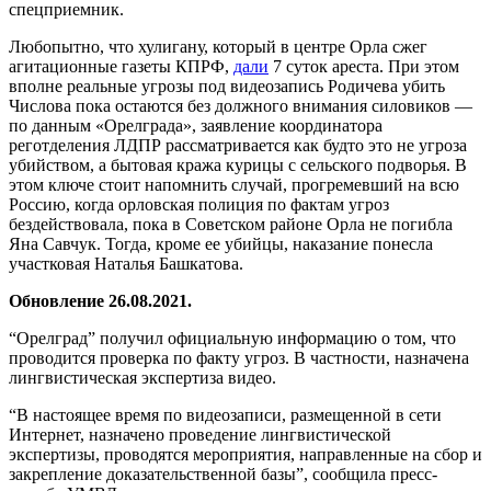
спецприемник.
Любопытно, что хулигану, который в центре Орла сжег
агитационные газеты КПРФ,
дали
7 суток ареста. При этом
вполне реальные угрозы под видеозапись Родичева убить
Числова пока остаются без должного внимания силовиков —
по данным «Орелграда», заявление координатора
реготделения ЛДПР рассматривается как будто это не угроза
убийством, а бытовая кража курицы с сельского подворья. В
этом ключе стоит напомнить случай, прогремевший на всю
Россию, когда орловская полиция по фактам угроз
бездействовала, пока в Советском районе Орла не погибла
Яна Савчук. Тогда, кроме ее убийцы, наказание понесла
участковая Наталья Башкатова.
Обновление 26.08.2021.
“Орелград” получил официальную информацию о том, что
проводится проверка по факту угроз. В частности, назначена
лингвистическая экспертиза видео.
“В настоящее время по видеозаписи, размещенной в сети
Интернет, назначено проведение лингвистической
экспертизы, проводятся мероприятия, направленные на сбор и
закрепление доказательственной базы”, сообщила пресс-