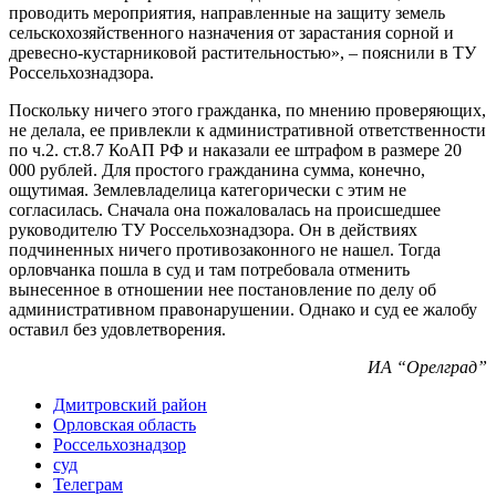
проводить мероприятия, направленные на защиту земель
сельскохозяйственного назначения от зарастания сорной и
древесно-кустарниковой растительностью», – пояснили в ТУ
Россельхознадзора.
Поскольку ничего этого гражданка, по мнению проверяющих,
не делала, ее привлекли к административной ответственности
по ч.2. ст.8.7 КоАП РФ и наказали ее штрафом в размере 20
000 рублей. Для простого гражданина сумма, конечно,
ощутимая. Землевладелица категорически с этим не
согласилась. Сначала она пожаловалась на происшедшее
руководителю ТУ Россельхознадзора. Он в действиях
подчиненных ничего противозаконного не нашел. Тогда
орловчанка пошла в суд и там потребовала отменить
вынесенное в отношении нее постановление по делу об
административном правонарушении. Однако и суд ее жалобу
оставил без удовлетворения.
ИА “Орелград”
Дмитровский район
Орловская область
Россельхознадзор
суд
Телеграм