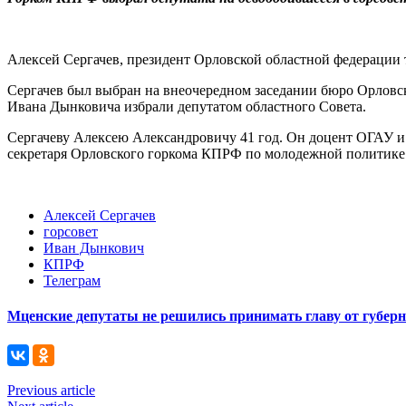
Алексей Сергачев, президент Орловской областной федерации 
Сергачев был выбран на внеочередном заседании бюро Орловс
Ивана Дынковича избрали депутатом областного Совета.
Сергачеву Алексею Александровичу 41 год. Он доцент ОГАУ и 
секретаря Орловского горкома КПРФ по молодежной политике
Алексей Сергачев
горсовет
Иван Дынкович
КПРФ
Телеграм
Мценские депутаты не решились принимать главу от губер
Previous article