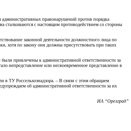
ия административных правонарушений против порядка
тва сталкиваются с настоящим противодействием со стороны
пятствование законной деятельности должностного лица по
ки, хотя по закону они должны присутствовать при таких
и были привлечены к административной ответственности за
ало непредставление или несвоевременное представление в
 в ТУ Россельхознадзора. – В связи с этим обращаем
едупреждаем об административной ответственности за их
ИА “Орелград”