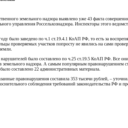
ственного земельного надзора выявлено уже 43 факта совершен
ьного управления Россельхознадзора. Инспекторы этого ведомс
оду было заведено по ч.1 ст.19.4.1 КоАП РФ, то есть за воспре
льцы проверяемых участков попросту не явились на сами провер
земли.
нарушителей было составлено по ч.25 ст.19.5 КоАП РФ. Все он
 земельного надзора. А самым популярным правонарушением ст
 было составлено 22 административных материала.
нные правонарушения составила 353 тысячи рублей, – уточнили
оснительного соблюдения требований законодательства РФ и пр