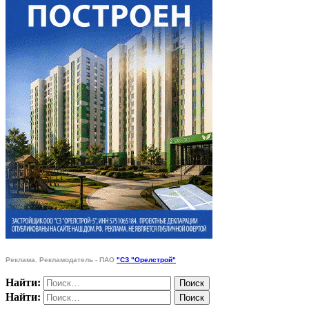
Реклама. Рекламодатель - ПАО
"СЗ "Орелстрой"
Найти:
Найти: