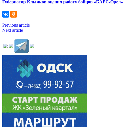
Губернатор Клычков оценил работу бойцов «БАРС-Орел»
Previous article
Next article