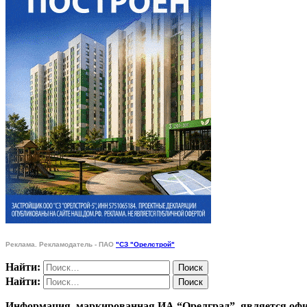
Реклама. Рекламодатель - ПАО
"СЗ "Орелстрой"
Найти:
Найти:
Информация, маркированная ИА “Орелград”, является офи