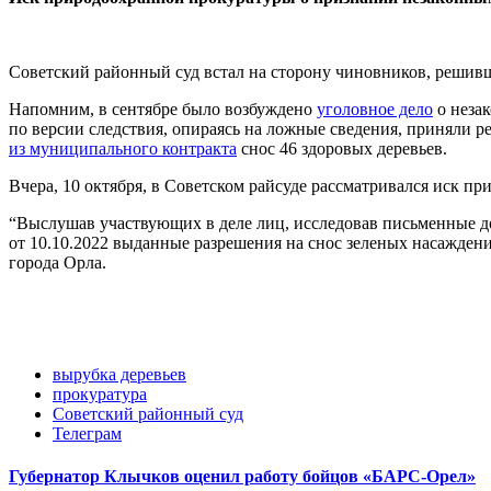
Советский районный суд встал на сторону чиновников, решивш
Напомним, в сентябре было возбуждено
уголовное дело
о неза
по версии следствия, опираясь на ложные сведения, приняли 
из муниципального контракта
снос 46 здоровых деревьев.
Вчера, 10 октября, в Советском райсуде рассматривался иск 
“Выслушав участвующих в деле лиц, исследовав письменные до
от 10.10.2022 выданные разрешения на снос зеленых насажден
города Орла.
вырубка деревьев
прокуратура
Советский районный суд
Телеграм
Губернатор Клычков оценил работу бойцов «БАРС-Орел»