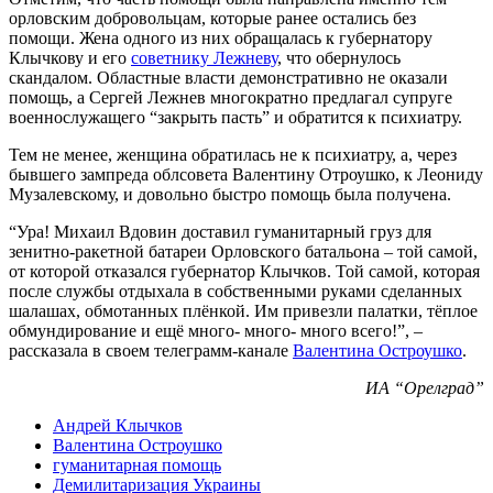
орловским добровольцам, которые ранее остались без
помощи. Жена одного из них обращалась к губернатору
Клычкову и его
советнику Лежневу
, что обернулось
скандалом. Областные власти демонстративно не оказали
помощь, а Сергей Лежнев многократно предлагал супруге
военнослужащего “закрыть пасть” и обратится к психиатру.
Тем не менее, женщина обратилась не к психиатру, а, через
бывшего зампреда облсовета Валентину Отроушко, к Леониду
Музалевскому, и довольно быстро помощь была получена.
“Ура! Михаил Вдовин доставил гуманитарный груз для
зенитно-ракетной батареи Орловского батальона – той самой,
от которой отказался губернатор Клычков. Той самой, которая
после службы отдыхала в собственными руками сделанных
шалашах, обмотанных плёнкой. Им привезли палатки, тёплое
обмундирование и ещё много- много- много всего!”, –
рассказала в своем телеграмм-канале
Валентина Остроушко
.
ИА “Орелград”
Андрей Клычков
Валентина Остроушко
гуманитарная помощь
Демилитаризация Украины