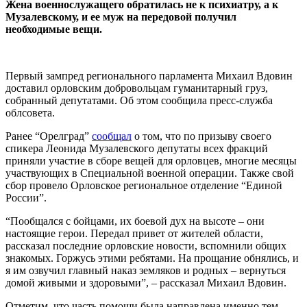
Жена военнослужащего обратилась не к психиатру, а к
Музалевскому, и ее муж на передовой получил
необходимые вещи.
Первый зампред регионального парламента Михаил Вдовин
доставил орловским добровольцам гуманитарный груз,
собранный депутатами. Об этом сообщила пресс-служба
облсовета.
Ранее “Орелград”
сообщал
о том, что по призыву своего
спикера Леонида Музалевского депутаты всех фракций
приняли участие в сборе вещей для орловцев, многие месяцы
участвующих в Специальной военной операции. Также свой
сбор провело Орловское региональное отделение “Единой
России”.
“Пообщался с бойцами, их боевой дух на высоте – они
настоящие герои. Передал привет от жителей области,
рассказал последние орловские новости, вспомнили общих
знакомых. Горжусь этими ребятами. На прощание обнялись, и
я им озвучил главный наказ земляков и родных – вернуться
домой живыми и здоровыми”, – рассказал Михаил Вдовин.
Отметим, что часть помощи была направлена именно тем