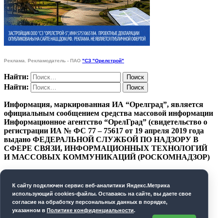
Реклама. Рекламодатель - ПАО
"СЗ "Орелстрой"
Найти:
Найти:
Информация, маркированная ИА “Орелград”, является
официальным сообщением средства массовой информации
Информационное агентство “ОрелГрад” (свидетельство о
регистрации ИА № ФС 77 – 75617 от 19 апреля 2019 года
выдано ФЕДЕРАЛЬНОЙ СЛУЖБОЙ ПО НАДЗОРУ В
СФЕРЕ СВЯЗИ, ИНФОРМАЦИОННЫХ ТЕХНОЛОГИЙ
И МАССОВЫХ КОММУНИКАЦИЙ (РОСКОМНАДЗОР)
ПОЛИТИКА КОНФИДЕНЦИАЛЬНОСТИ
К cайту подключен сервис веб-аналитики Яндекс.Метрика
СОГЛАСИЕ НА ОБРАБОТКУ ПЕРСОНАЛЬНЫХ
использующий cookies-файлы. Оставаясь на сайте, вы даете свое
ДАННЫХ
согласие на обработку персональных данных в порядке,
указанном в
Политике конфиденциальности
.
Орелград. 2026 год