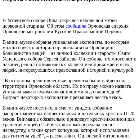
В Успенском соборе Орла открылся небольшой музей
церковной старины. Об этом
сообщила
Орловская епархия
Орловской митрополии Русской Православной Церкви.
В мини-музее собраны уникальные экспонаты, по которым
можно изучать историю православия на Орловщине.
Большинство вещей – из личной коллекции старосты Свято-
Успенского собора Сергея Зайцева. Он собирал их много лет и
наконец решил познакомить с коллекцией прихожан и всех
людей, интересующихся православной историей и культурой.
“В основном представленные предметы были найдены на
территории Орловской области. Их по праву можно назвать
уникальными и чудом сохранившимися до наших дней.
Возраст некоторых экспонатов превышает десять веков.
В мини-музее посетители смогут увидеть собрание
распространенных напрестольных и нательных крестов 11-20
веков. Внимание обязательно привлекут крест-энколпион для
хранения мощей (11-й век), который передавался по
наследству, а также крест-копоушка, который использовали
для гигиены ушей”, – рассказали в Орловской митрополии.