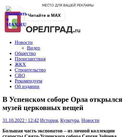
Читайте в MAX
Новости
Видео
Общество
Происшествия
ЖКХ
Строительство
СВО
Рекомендуем
Об издании
В Успенском соборе Орла открылся
музей церковных вещей
31.10.2022 | 12:42
История
,
Культура
,
Новости
Большая часть экспонатов – из личной коллекции
старосты Свято-Успенского собора Сергея Зайцева.