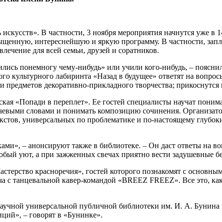
скусств». В частности, 3 ноября мероприятия начнутся уже в 1
ыщенную, интереснейшую и яркую программу. В частности, запла
звлечение для всей семьи, друзей и соратников.
чились понемногу чему-нибудь» или учили кого-нибудь, – поясн
 культурного лабиринта «Назад в будущее» ответят на вопросы 
и предметов декоративно-прикладного творчества; прикоснутся 
рская «Попади в переплет». Ее гостей специалисты научат поним
лючевыми словами и понимать композицию сочинения. Организатор
кстов, универсальных по проблематике и по-настоящему глубоких
и», – анонсируют также в библиотеке. – Он даст ответы на воп
бый уют, а при зажженных свечах приятно вести задушевные бе
стерство красноречия», гостей которого познакомят с основны
ча с танцевальной кавер-командой «BREEZ FREEZ». Все это, как
учной универсальной публичной библиотеки им. И. А. Бунина м
ий», – говорят в «Бунинке».