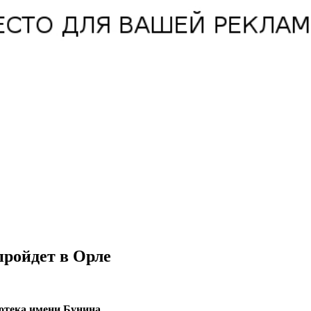
пройдет в Орле
отека имени Бунина.