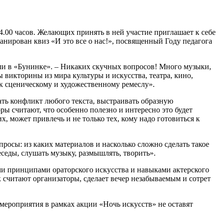
4.00 часов. Желающих принять в ней участие приглашает к себе
нирован квиз «И это все о нас!», посвященный Году педагога
или в «Бунинке». – Никаких скучных вопросов! Много музыки,
викторины из мира культуры и искусства, театра, кино,
к сценическому и художественному ремеслу».
ать конфликт любого текста, выстраивать образную
ы считают, что особенно полезно и интересно это будет
, может привлечь и не только тех, кому надо готовиться к
росы: из каких материалов и насколько сложно сделать такое
седы, слушать музыку, размышлять, творить».
ми принципами ораторского искусства и навыками актерского
 считают организаторы, сделает вечер незабываемым и сотрет
ероприятия в рамках акции «Ночь искусств» не оставят