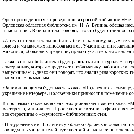
Орел присоединится к проведению всероссийской акции «Ночь и
Орловская областная библиотека им. И. А. Бунина, обещая нас
и наставника. В библиотеке говорят, что это будет отличное ра
«А тема интеллектуальной битвы близка каждому, ведь «все у
юмора и узнаваемых кинофрагментов. Участники интерактивного
живописи, обрядовых традиций; примут участие в изготовлени
Также в стенах библиотеки будет работать литературная масте
альтернативу, которая определяет проблематику, работать с к
выпускникам. Однако они говорят, что анализ ряда коротких те
выпускным экзаменам.
«Запоминающимся будет мастер-класс «Подсвечник своими рукам
украшение интерьера. Подсвечники привносят в помещение осо
В программу также включены эмоциональный мастер-класс «Ма
мастерства, мини-квест «Происшествие в типографии» и встре
все стереотипы о «скучности» библиотечных стен.
«Приуроченные к 185-летнему юбилею Орловской областной на
равнодушными ценителей путешествий и выставочных экспозиц