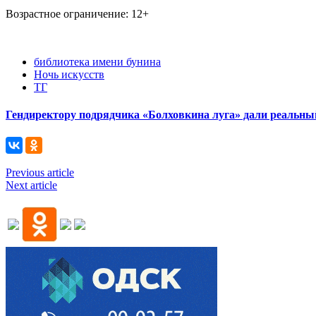
Возрастное ограничение: 12+
библиотека имени бунина
Ночь искусств
ТГ
Гендиректору подрядчика «Болховкина луга» дали реальны
Previous article
Next article