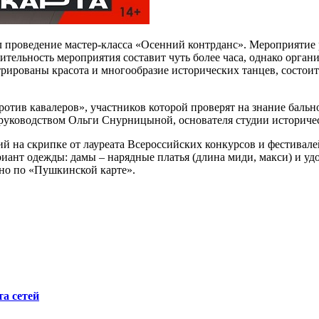
 проведение мастер-класса «Осенний контрданс». Мероприятие 
жительность мероприятия составит чуть более часа, однако орга
стрированы красота и многообразие исторических танцев, состо
тив кавалеров», участников которой проверят на знание бально
д руководством Ольги Снурницыной, основателя студии историче
й на скрипке от лауреата Всероссийских конкурсов и фестивал
ариант одежды: дамы – нарядные платья (длина миди, макси) и у
но по «Пушкинской карте».
а сетей