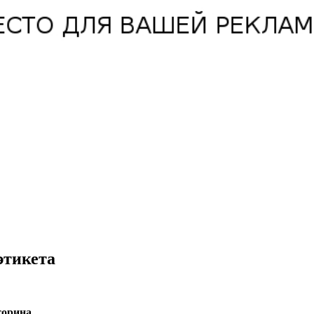
этикета
торина.