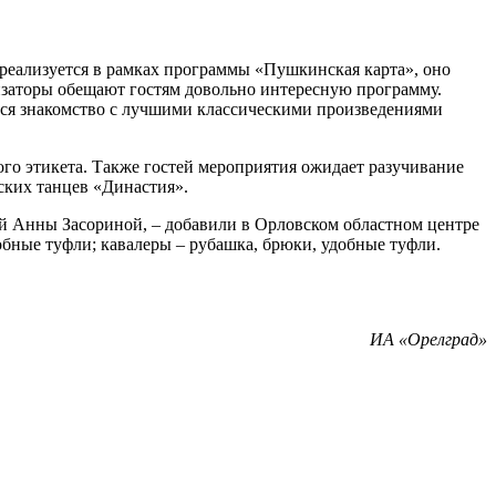
реализуется в рамках программы «Пушкинская карта», оно
низаторы обещают гостям довольно интересную программу.
ится знакомство с лучшими классическими произведениями
го этикета. Также гостей мероприятия ожидает разучивание
ских танцев «Династия».
ей Анны Засориной, – добавили в Орловском областном центре
добные туфли; кавалеры – рубашка, брюки, удобные туфли.
ИА «Орелград»