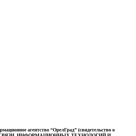
ационное агентство “ОрелГрад” (свидетельство о
СФЕРЕ СВЯЗИ, ИНФОРМАЦИОННЫХ ТЕХНОЛОГИЙ И