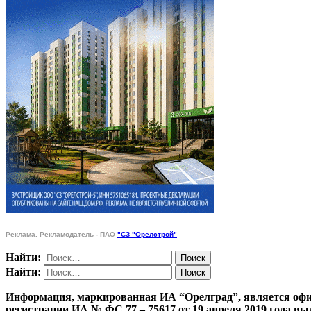
Реклама. Рекламодатель - ПАО
"СЗ "Орелстрой"
Найти:
Найти:
Информация, маркированная ИА “Орелград”, является офи
регистрации ИА № ФС 77 – 75617 от 19 апреля 201